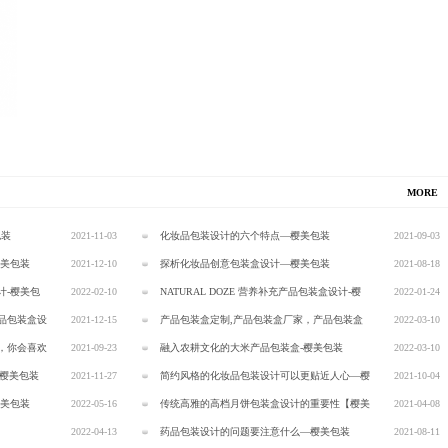
MORE
包装
2021-11-03
化妆品包装设计的六个特点—樱美包装
2021-09-03
樱美包装
2021-12-10
探析化妆品创意包装盒设计—樱美包装
2021-08-18
计-樱美包
2022-02-10
NATURAL DOZE 营养补充产品包装盒设计-樱
2022-01-24
品包装盒设
2021-12-15
美包装
产品包装盒定制,产品包装盒厂家，产品包装盒
2022-03-10
，你会喜欢
2021-09-23
设计，产品包装盒制作
融入农耕文化的大米产品包装盒-樱美包装
2022-03-10
-樱美包装
2021-11-27
简约风格的化妆品包装设计可以更贴近人心—樱
2021-10-04
樱美包装
2022-05-16
美包装
传统高雅的高档月饼包装盒设计的重要性【樱美
2021-04-08
装
2022-04-13
包装】
药品包装设计的问题要注意什么—樱美包装
2021-08-11