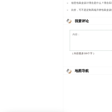
创意包装盒设计理念是什么？理念应
—樱美包装
比价，可不是定制高端月饼包装盒该
包装
我要评论
( 内容最多500个字 )
地图导航