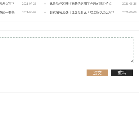
该怎么写？
2021-07-29
化妆品包装设计充分的运用了色彩的联想特点—
2021-06-26
做的—樱美
2021-06-07
樱美包装
创意包装盒设计理念是什么？理念应该怎么写？
2021-06-08
—樱美包装
提交
重写