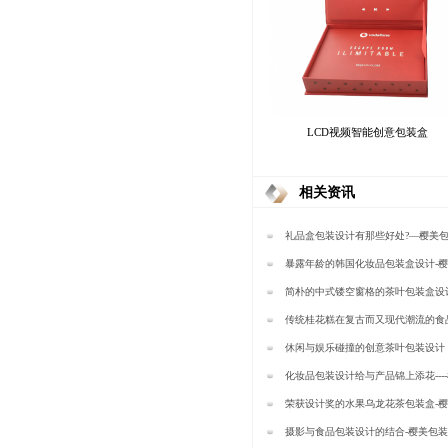
LCD视频智能创意包装盒
相关资讯
礼品盒包装设计有那些好处?—樱美
暴露年龄的韩国化妆品包装盒设计-
简朴的中式镂空窗格的茶叶包装盒设
装
传统桂花糕在复古而又现代潮流的食
计下焕发活力-樱美包装
休闲与娱乐碰撞的创意茶叶包装设计
吗？—樱美包装
化妆品包装设计给与产品锦上添花---
荣获设计奖的水果乌龙花茶包装盒-
摄影与食品包装设计的结合-樱美包