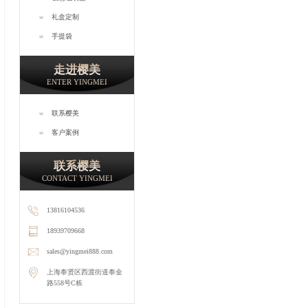
礼盒定制
手提袋
走进樱美
ENTER YINGMEI
联系樱美
客户案例
联系樱美
CONTACT YINGMEI
13816104536
18939709668
sales@yingmei888.com
上海奉贤区西渡街道奉金
路558号C栋