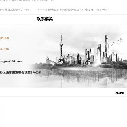
按照节日来设计吗—樱美
下一个：现代创意包装盒设计市场多样化发展—樱美包装
联系樱美
709668
104536
ngmei888.com
贤区西渡街道奉金路558号C栋
MORE