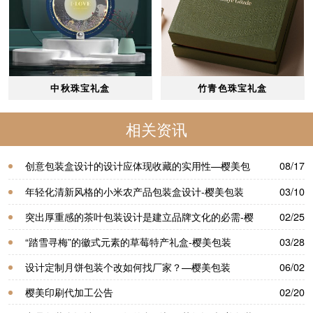
中秋珠宝礼盒
竹青色珠宝礼盒
相关资讯
创意包装盒设计的设计应体现收藏的实用性—樱美包
08/17
装
年轻化清新风格的小米农产品包装盒设计-樱美包装
03/10
突出厚重感的茶叶包装设计是建立品牌文化的必需-樱
02/25
美包装
“踏雪寻梅”的徽式元素的草莓特产礼盒-樱美包装
03/28
设计定制月饼包装个改如何找厂家？—樱美包装
06/02
樱美印刷代加工公告
02/20