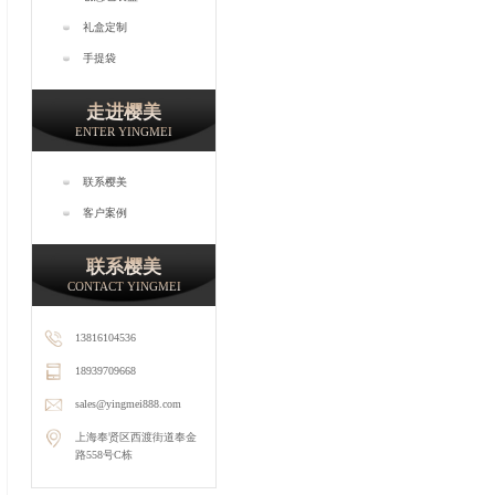
礼盒定制
手提袋
走进樱美
ENTER YINGMEI
联系樱美
客户案例
联系樱美
CONTACT YINGMEI
13816104536
18939709668
sales@yingmei888.com
上海奉贤区西渡街道奉金
路558号C栋