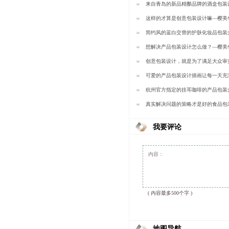
装
来自青岛的新品精酿品牌的酒盒包装
包装
这样的才算是创意包装设计嘛—樱美
简约风的蓝白交替的护肤化妆品包装
装
想解决产品包装设计​怎么做？—樱美
创意包装设计，就是为了满足大众审
装
可爱的产品包装设计插画让每一天充
美包装
杭州官方指定的挂耳咖啡的产品包装
装
真实解决问题的策略才是好的食品包
美包装
我要评论
( 内容最多500个字 )
地图导航