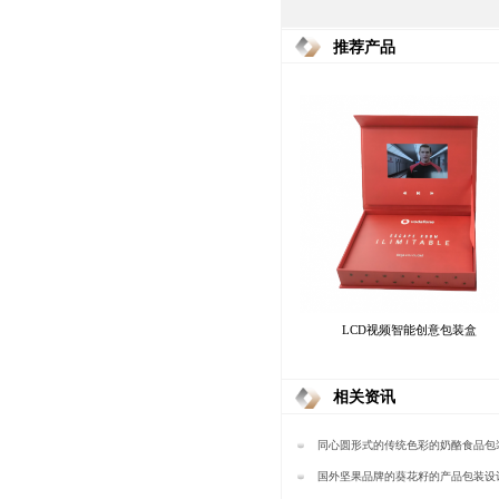
推荐产品
LCD视频智能创意包装盒
相关资讯
同心圆形式的传统色彩的奶酪食品包
美包装
国外坚果品牌的葵花籽的产品包装设