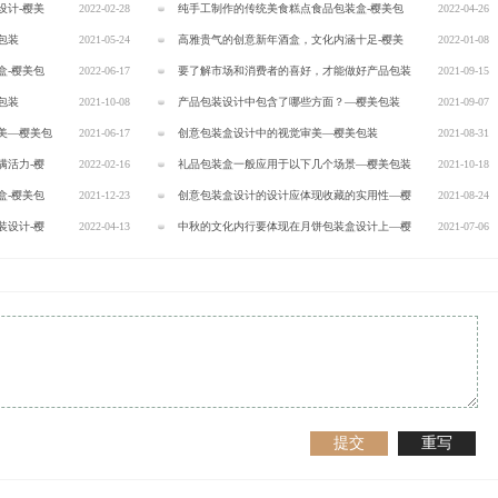
设计-樱美
2022-02-28
纯手工制作的传统美食糕点食品包装盒-樱美包
2022-04-26
包装
2021-05-24
装
高雅贵气的创意新年酒盒，文化内涵十足-樱美
2022-01-08
盒-樱美包
2022-06-17
包装
要了解市场和消费者的喜好，才能做好产品包装
2021-09-15
包装
2021-10-08
设计—樱美包装
产品包装设计中包含了哪些方面？—樱美包装
2021-09-07
美—樱美包
2021-06-17
创意包装盒设计中的视觉审美—樱美包装
2021-08-31
满活力-樱
2022-02-16
礼品包装盒一般应用于以下几个场景—樱美包装
2021-10-18
盒-樱美包
2021-12-23
创意包装盒设计的设计应体现收藏的实用性—樱
2021-08-24
装设计-樱
2022-04-13
美包装
中秋的文化内行要体现在月饼包装盒设计上—樱
2021-07-06
美包装
提交
重写