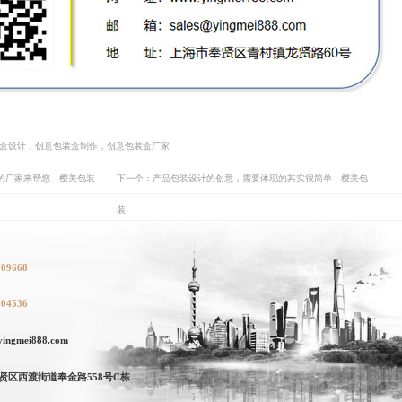
装盒设计，创意包装盒制作，创意包装盒厂家
的厂家来帮您—樱美包装
下一个：产品包装设计的创意，需要体现的其实很简单—樱美包
装
709668
104536
ngmei888.com
贤区西渡街道奉金路558号C栋