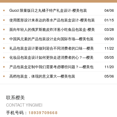
Gucci 限量版日之丸橘子特产礼盒设计-樱美包装
04/06
使用图形设计来表达的香水产品包装盒设计-樱美包装
01/15
面向年轻人的俄罗斯脆皮炸洋葱小吃食品包装盒-樱美
03/28
包装
中国风元素的产品包装设计走向国际市场—樱美包装
09/30
礼品包装盒设计要做到迎合不同消费者的口味---樱美
11/22
包装
化妆品包装盒设计如何更快走进消费者的心？—樱美
05/05
包装
产品包装盒定制中我们需要考虑哪些问题？—樱美包
11/20
装
高档包装盒，体现的意义重大—樱美包装
05/06
联系樱美
CONTACT YINGMEI
手机号码：
18939709668