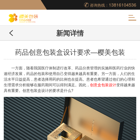
13816104536
咨询热线：
化
新闻详情
妆品包装盒工厂,高档
包装盒定制,创意包装
药品创意包装盒设计要求—樱美包装
盒设计,包装盒制作
一方面，随着我国医疗体制进行改革、药品分类管理的实施和医药行业的快
速经济发展，药品的包装和使用自己变得越来越具有重要。另一方面，人们的生
活水平日益提高，患者选择用药的比例也在提高。患者也希望通过他们的心理和
生理需求分析能够在服药期间可以得到满足。因此，
创意盒包装设计
变得越来越
具有重要。创意包装盒设计的要求是什么?