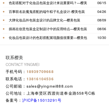
色彩搭配对于化妆品包装盒设计来说重要吗？—樱美
06/15
包装
百事联名款魔鬼搭配的端午粽子礼盒设计-樱美包装
04/26
大牌化妆品外包装盒设计的品牌文化—樱美包装
08/09
插画在创意包装盒定制设计中的应用特点—樱美包装
08/06
化妆品包装设计的色彩搭配展现颜值很重要—樱美包
10/30
装
联系樱美
CONTACT YINGMEI
手机号码：
18939709668
联系电话：
13816104536
公司邮箱：sales@yingmei888.com
公司地址：上海奉贤区西渡街道奉金路558号C栋
备案号：
沪ICP备15013291号