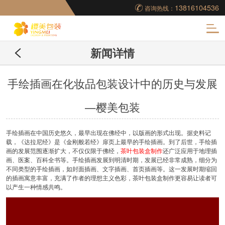
13816104536
咨询热线：
化
新闻详情
妆品包装盒工厂,高档
包装盒定制,创意包装
手绘插画在化妆品包装设计中的历史与发展
—樱美包装
盒设计,包装盒制作
手绘插画在中国历史悠久，最早出现在佛经中，以版画的形式出现。据史料记
载，《达拉尼经》是《金刚般若经》扉页上最早的手绘插画。到了后世，手绘插
画的发展范围逐渐扩大，不仅仅限于佛经，
茶叶包装盒制作
还广泛应用于地理插
画、医案、百科全书等。手绘插画发展到明清时期，发展已经非常成熟，细分为
不同类型的手绘插画，如封面插画、文字插画、首页插画等。这一发展时期缩回
的插画寓意丰富，充满了作者的理想主义色彩，茶叶包装盒制作更容易让读者可
以产生一种情感共鸣。