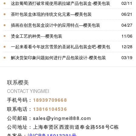
这款葡萄酒打破常规使用易拉罐产品包装盒-樱美包装
02/11
茶叶包装盒体现的传统文化元素—樱美包装
06/21
插画在创意包装盒设计中的应用特点—樱美包装
04/27
烫金工艺的种类---樱美包装
11/06
一起来看看今年故宫雪景的圣诞礼品包装盒吧-樱美包
12/28
装
解决货架印象问题如何进行产品包装设计-樱美包装
03/19
联系樱美
CONTACT YINGMEI
手机号码：
18939709668
联系电话：
13816104536
公司邮箱：sales@yingmei888.com
公司地址：上海奉贤区西渡街道奉金路558号C栋
备案号：
沪ICP备15013291号