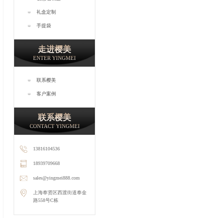
礼盒定制
手提袋
走进樱美
ENTER YINGMEI
联系樱美
客户案例
联系樱美
CONTACT YINGMEI
13816104536
18939709668
sales@yingmei888.com
上海奉贤区西渡街道奉金
路558号C栋