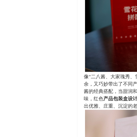
像“二八酱、大家瑰秀、
余，又巧妙带出了不同
酱的经典搭配，当甜润
味，红色
产品包装盒设
出优雅、庄重、沉淀的