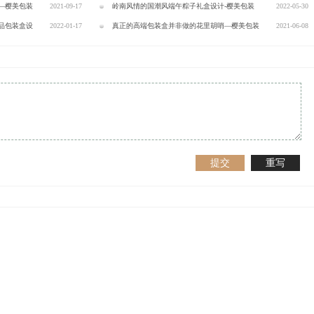
—樱美包装
2021-09-17
包装
岭南风情的国潮风端午粽子礼盒设计-樱美包装
2022-05-30
品包装盒设
2022-01-17
真正的高端包装盒并非做的花里胡哨—樱美包装
2021-06-08
提交
重写