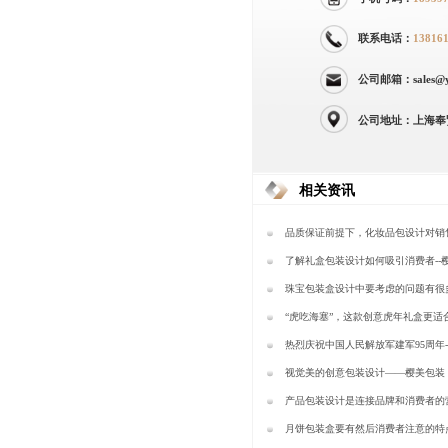
联系电话：
13816
公司邮箱：sales@yi
公司地址：上海奉
相关资讯
品质保证前提下，化妆品包设计对销
重要的作用—樱美包装
了解礼盒包装设计如何吸引消费者--
珠宝包装盒设计中要考虑的问题有很
装
“虎吃海塞”，这款创意虎年礼盒更适
包装
热烈庆祝中国人民解放军建军95周年
视觉美的创意包装设计——樱美包装
产品包装设计是连接品牌和消费者的
一—樱美包装
月饼包装盒要有然后消费者注意的特