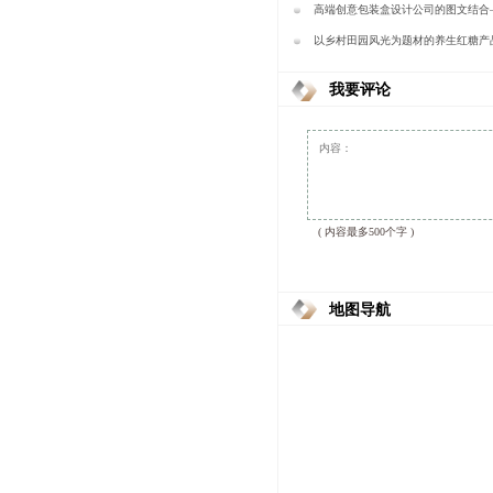
装
高端创意包装盒设计公司的图文结合
以乡村田园风光为题材的养生红糖产
计-樱美包装
我要评论
( 内容最多500个字 )
地图导航