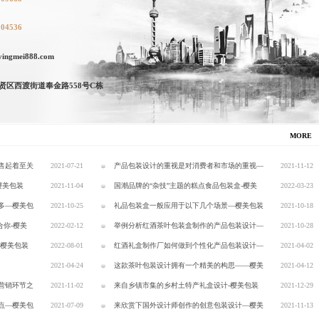
104536
ngmei888.com
贤区西渡街道奉金路558号C栋
MORE
售起着至关
2021-07-21
产品包装设计的重视是对消费者和市场的重视—
2021-11-12
樱美包装
2021-11-04
樱美包装
国潮品牌的“杂技”主题的糕点食品包装盒-樱美
2022-03-23
多—樱美包
2021-10-25
包装
礼品包装盒一般应用于以下几个场景—樱美包装
2021-10-18
合你-樱美
2022-02-12
举例分析红酒茶叶包装盒制作的产品包装设计—
2021-10-28
-樱美包装
2022-08-01
樱美包装
红酒礼盒制作厂如何做到个性化产品包装设计—
2021-04-02
2021-04-24
樱美包装
这款茶叶包装设计拥有一个精美的构思——樱美
2021-04-12
营销环节之
2021-11-02
包装
来自乡镇市集的乡村土特产礼盒设计-樱美包装
2021-12-29
点—樱美包
2021-07-09
来欣赏下国外设计师创作的创意包装设计—樱美
2021-11-13