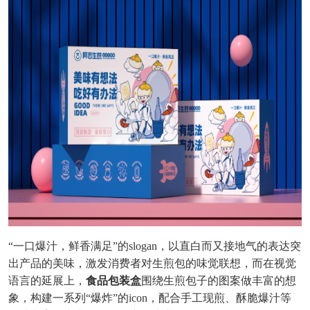
“一口爆汁，鲜香满足”的slogan
，以直白而又接地气的表达突
出产品的美味，激发消费者对生煎包的味觉联想，而在视觉
语言的延展上，
食品包装盒
围绕生煎包子的图案做丰富的想
象，构建一系列
“爆炸”的icon
，配合手工现煎、酥脆爆汁等