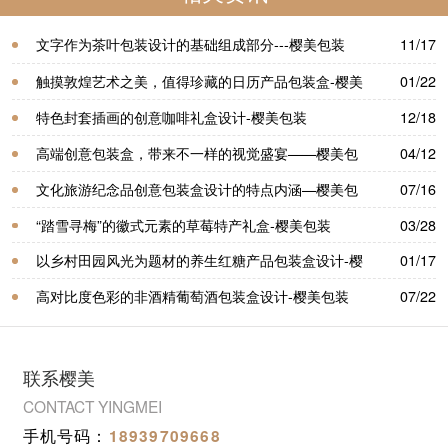
文字作为茶叶包装设计的基础组成部分---樱美包装
11/17
触摸敦煌艺术之美，值得珍藏的日历产品包装盒-樱美
01/22
包装
特色封套插画的创意咖啡礼盒设计-樱美包装
12/18
高端创意包装盒，带来不一样的视觉盛宴——樱美包
04/12
装
文化旅游纪念品创意包装盒设计的特点内涵—樱美包
07/16
装
“踏雪寻梅”的徽式元素的草莓特产礼盒-樱美包装
03/28
以乡村田园风光为题材的养生红糖产品包装盒设计-樱
01/17
美包装
高对比度色彩的非酒精葡萄酒包装盒设计-樱美包装
07/22
联系樱美
CONTACT YINGMEI
手机号码：
18939709668