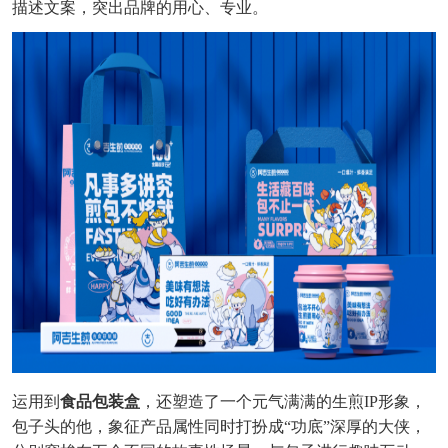
描述文案，突出品牌的用心、专业。
运用到
食品包装盒
，还塑造了一个元气满满的生煎
IP形象
，
包子头的他，象征产品属性同时打扮成
“功底”深厚的大侠
，