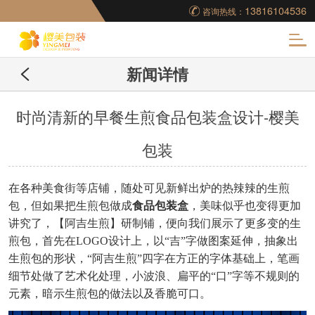
13816104536
咨询热线：
化
新闻详情
妆品包装盒工厂,高档
包装盒定制,创意包装
时尚清新的早餐生煎食品包装盒设计-樱美
包装
盒设计,包装盒制作
在各种美食街等店铺，随处可见新鲜出炉的热辣辣的生煎
包，但如果把生煎包做成
食品包装盒
，美味似乎也变得更加
讲究了，【阿吉生煎】研制铺，便向我们展示了更多变的生
煎包，首先在
LOGO设计上
，以
“吉”字做图案延伸，抽象出
生煎包的形状
，
“阿吉生煎”四字在方正的字体基础上
，笔画
细节处做了艺术化处理，小波浪、扁平的
“口”字等不规则的
元素
，暗示生煎包的做法以及香脆可口。