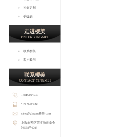
礼盒定制
手提袋
走进樱美
ENTER YINGMEI
联系樱美
客户案例
联系樱美
CONTACT YINGMEI
13816104536
18939709668
sales@yingmei888.com
上海奉贤区西渡街道奉金
路558号C栋