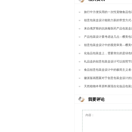
旅行中方便实用的一次性宠物食品包
包装
创意包装盒设计能助力新的带货方式
来自俄罗斯的抗病毒医药产品包装盒
例-樱美包装
产品包装设计要考虑这几点—樱美包
创意包装盒设计中的视觉审美—樱美
化妆品包装盒上，需要突出的是绿色
—樱美包装
礼品盒的创意包装盒设计可以按照节
—樱美包装
食品创意包装盒设计中的极简主义者
徽派版画图案对于创意包装盒设计的
包装
天然植物本草原料展现在化妆品包装
樱美包装
我要评论