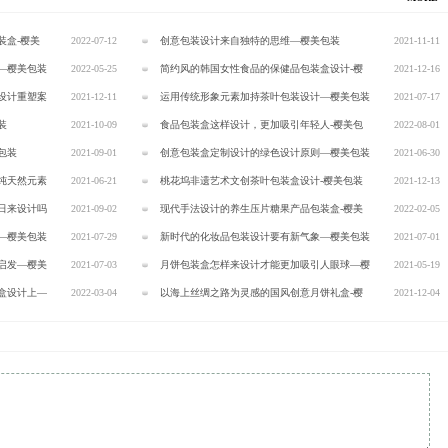
装盒-樱美
2022-07-12
创意包装设计来自独特的思维—樱美包装
2021-11-11
—樱美包装
2022-05-25
简约风的韩国女性食品的保健品包装盒设计-樱
2021-12-16
设计重塑案
2021-12-11
美包装
运用传统形象元素加持茶叶包装设计—樱美包装
2021-07-17
装
2021-10-09
食品包装盒这样设计，更加吸引年轻人-樱美包
2022-08-01
包装
2021-09-01
装
创意包装盒定制设计的绿色设计原则—樱美包装
2021-06-30
纯天然元素
2021-06-21
桃花坞非遗艺术文创茶叶包装盒设计-樱美包装
2021-12-13
日来设计吗
2021-09-02
现代手法设计的养生压片糖果产品包装盒-樱美
2022-02-05
—樱美包装
2021-07-29
包装
新时代的化妆品包装设计要有新气象—樱美包装
2021-07-01
启发—樱美
2021-07-03
月饼包装盒怎样来设计才能更加吸引人眼球—樱
2021-05-19
盒设计上—
2022-03-04
美包装
以海上丝绸之路为灵感的国风创意月饼礼盒-樱
2021-12-04
美包装