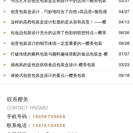
书法艺术在创意包装盒定制设计中的运用—樱美包装
03/31
创意包装盒设计，巧妙地结合了自然+高品质+愉悦感
04/27
官的体验—樱美包装
这样的高档包装盒设计彰显的是从容和高贵！——樱
04/13
美包装
化妆品包装设计充分的运用了色彩的联想特点—樱美
06/26
包装
创意包装设计的细节体现一定是重要的—樱美包装
09/28
打破传统的酱料包装与颜料趣味搭配的食品包装盒-樱
07/07
美包装
插画风的蓝色款烘焙食品包装盒设计-樱美包装
03/23
体验式创意包装盒设计的要点—樱美包装
05/18
联系樱美
CONTACT YINGMEI
手机号码：
18939709668
联系电话：
13816104536