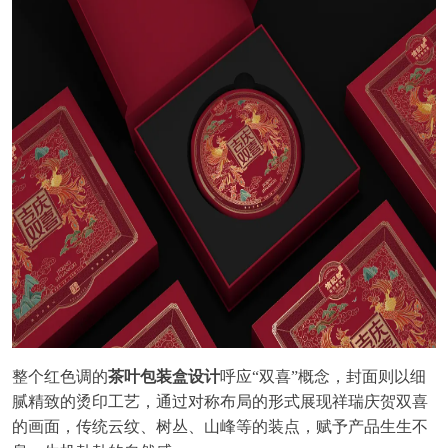
整个红色调的
茶叶包装
盒
设计
呼应
“双喜”概念，封面则以细
腻精致的烫印工艺，通过对称布局的形式展现祥瑞庆贺双喜
的画面，传统云纹、树丛、山峰等的装点，赋予产品生生不