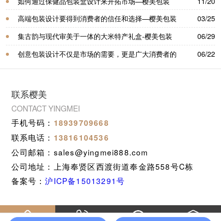
——樱美包装
如何通过保健品包装盒设计来开拓市场—樱美包装
11/20
高端包装设计要得到消费者的信任和选择—樱美包装
03/25
集古韵与现代审美于一体的大米特产礼盒-樱美包装
06/29
创意包装设计不仅是市场的需要，更是广大消费者的
06/22
选择—樱美包装
联系樱美
CONTACT YINGMEI
手机号码：
18939709668
联系电话：
13816104536
公司邮箱：sales@yingmei888.com
公司地址：上海奉贤区西渡街道奉金路558号C栋
备案号：
沪ICP备15013291号