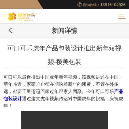
13816104536
咨询热线：
化
新闻详情
妆品包装盒工厂,高档
包装盒定制,创意包装
可口可乐虎年产品包装设计推出新年短视
频-樱美包装
盒设计,包装盒制作
可口可乐最近推出中国虎年新年视频，该视频讲述在中国，
新年临近，家家户户都在期盼着新年的团聚，不管在外多
远，都要千里迢迢回家过年跟家人团聚。今年可口可乐
产品
包装设计
通过这支
虎年
视频传达对中国虎年的祝福，庆祝虎
年！