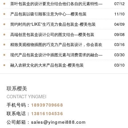
装
茶叶包装盒的设计要充分结合他们各自的元素特性—
07/12
樱美包装
产品包装以吸引顾客注意为中心---樱美包装
11/10
简约时尚的“LIKE”生巧克力食品包装盒-樱美包装
04/09
高端创意包装盒设计公司的图文结合—樱美包装
09/08
精致美观植物插图的巧克力产品包装设计，你会喜欢
03/16
吗—樱美包装
现代产品包装盒设计中插图元素与消费需求的融合—
03/30
樱美包装
融入农耕文化的大米产品包装盒-樱美包装
03/10
联系樱美
CONTACT YINGMEI
手机号码：
18939709668
联系电话：
13816104536
公司邮箱：sales@yingmei888.com