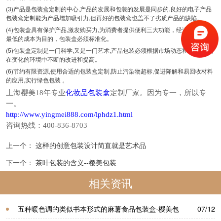
(3)产品是包装盒定制的中心,产品的发展和包装的发展是同步的.良好的电子产品
包装盒定制能为产品增加吸引力,但再好的包装盒也盖不了劣质产品的缺陷。
(4)包装盒具有保护产品,激发购买力,为消费者提供便利三大功能，经济包装盒以
最低的成本为目的，包装盒必须标准化。
(5)包装盒定制是一门科学,又是一门艺术,产品包装必须根据市场动态和客户爱好,
在变化的环境中不断的改进和提高。
(6)节约有限资源,使用合适的包装盒定制,防止污染物超标,促进降解和易回收材料
的应用,实行绿色包装 。
上海樱美18年专业
化妆品包装盒
定制厂家。因为专一，所以专
一。
http://www.yingmei888.com/lphdz1.html
咨询热线：400-836-8703
上一个：
这样的创意包装设计简直就是艺术品
下一个：
茶叶包装的含义--樱美包装
相关资讯
五种暖色调的类似书本形式的麻薯食品包装盒-樱美包
07/12